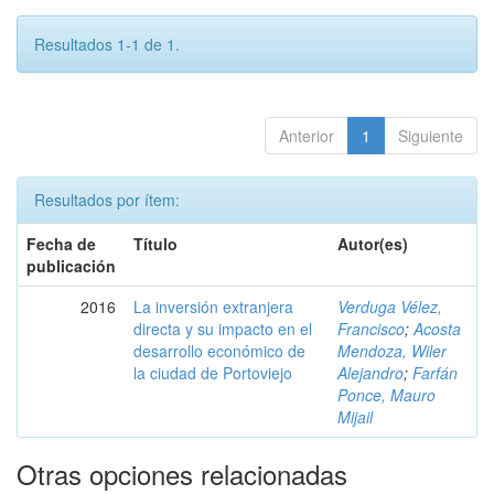
Resultados 1-1 de 1.
Anterior
1
Siguiente
Resultados por ítem:
Fecha de
Título
Autor(es)
publicación
2016
La inversión extranjera
Verduga Vélez,
directa y su impacto en el
Francisco
;
Acosta
desarrollo económico de
Mendoza, Wiler
la ciudad de Portoviejo
Alejandro
;
Farfán
Ponce, Mauro
Mijail
Otras opciones relacionadas