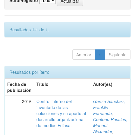
Autor/registro
Resultados 1-1 de 1.
Anterior
1
Siguiente
Resultados por ítem:
Fecha de
Título
Autor(es)
publicación
2016
Control interno del
García Sánchez,
inventario de las
Franklin
colecciones y su aporte al
Fernando
;
desarrollo organizacional
Centeno Rosales,
de medios Ediasa.
Manuel
Alexander
;