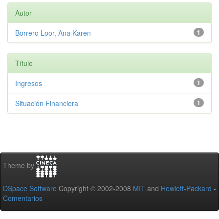
Autor
Borrero Loor, Ana Karen
1
Título
Ingresos
1
Situación Financiera
1
Theme by
DSpace Software
Copyright © 2002-2008
MIT
and
Hewlett-Packard
-
Comentarios