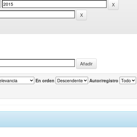
En orden
Autor/registro