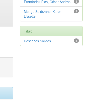
Fernández Pico, César Andrés
1
Monge Solórzano, Karen
1
Lissette
Título
Desechos Sólidos
1