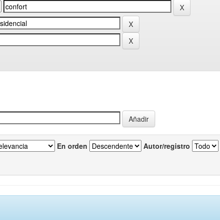
En orden
Autor/registro