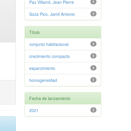
Paz Villamil, Jean Pierre
1
Soza Pico, Jamil Antonio
1
Título
conjunto habitacional
1
crecimiento compacto
1
esparcimiento
1
homogeneidad
1
Fecha de lanzamiento
2021
1