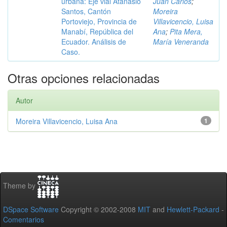
urbana: Eje vial Atanasio
Juan Carlos
;
Santos, Cantón
Moreira
Portoviejo, Provincia de
Villavicencio, Luisa
Manabí, República del
Ana
;
Pita Mera,
Ecuador. Análisis de
María Veneranda
Caso.
Otras opciones relacionadas
Autor
Moreira Villavicencio, Luisa Ana
1
Theme by
DSpace Software
Copyright © 2002-2008
MIT
and
Hewlett-Packard
-
Comentarios