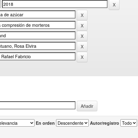
En orden
Autor/registro