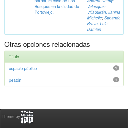
barrial. El caso de Los
Andrea Nataly
;
Bosques en la ciudad de
Velásquez
Portoviejo.
Villaquirán, Janina
Michelle
;
Sabando
Bravo, Luis
Damian
Otras opciones relacionadas
Título
espacio público
1
peatón
1
Theme by