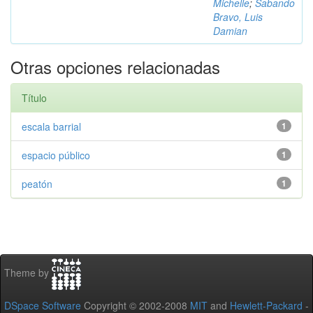
Michelle
;
Sabando
Bravo, Luis
Damian
Otras opciones relacionadas
Título
escala barrial
1
espacio público
1
peatón
1
Theme by
DSpace Software
Copyright © 2002-2008
MIT
and
Hewlett-Packard
-