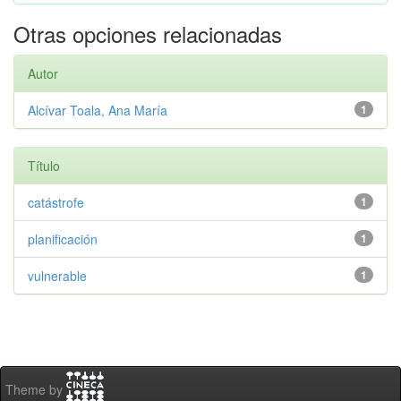
Otras opciones relacionadas
Autor
Alcívar Toala, Ana María
1
Título
catástrofe
1
planificación
1
vulnerable
1
Theme by