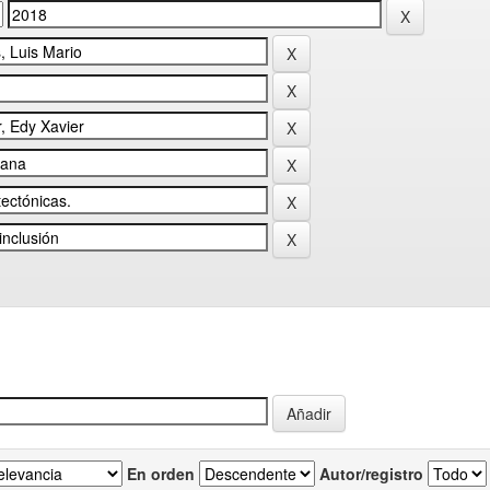
En orden
Autor/registro