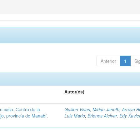
Anterior
1
Si
Autor(es)
de caso. Centro de la
Guillén Vivas, Mirian Janeth
;
Arroyo B
jo, provincia de Manabí,
Luis Mario
;
Briones Alcívar, Edy Xavie