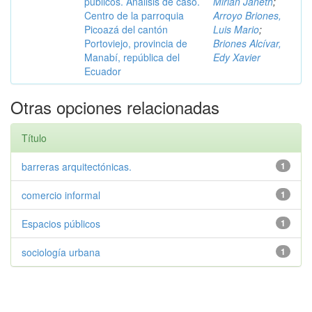
públicos. Análisis de caso.
Mirian Janeth
;
Centro de la parroquia
Arroyo Briones,
Picoazá del cantón
Luis Mario
;
Portoviejo, provincia de
Briones Alcívar,
Manabí, república del
Edy Xavier
Ecuador
Otras opciones relacionadas
Título
barreras arquitectónicas.
1
comercio informal
1
Espacios públicos
1
sociología urbana
1