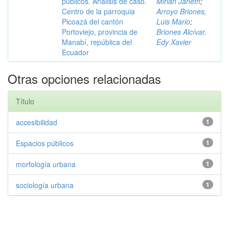
públicos. Análisis de caso.
Mirian Janeth
;
Centro de la parroquia
Arroyo Briones,
Picoazá del cantón
Luis Mario
;
Portoviejo, provincia de
Briones Alcívar,
Manabí, república del
Edy Xavier
Ecuador
Otras opciones relacionadas
Título
accesibilidad
1
Espacios públicos
1
morfología urbana
1
sociología urbana
1