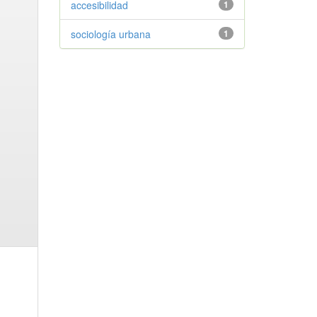
accesibilidad
1
sociología urbana
1