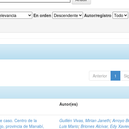
En orden
Autor/registro
Anterior
1
Si
Autor(es)
de caso. Centro de la
Guillén Vivas, Mirian Janeth
;
Arroyo B
jo, provincia de Manabí,
Luis Mario
;
Briones Alcívar, Edy Xavie