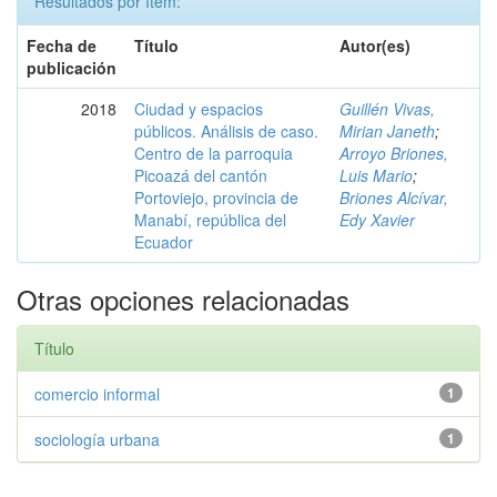
Resultados por ítem:
Fecha de
Título
Autor(es)
publicación
2018
Ciudad y espacios
Guillén Vivas,
públicos. Análisis de caso.
Mirian Janeth
;
Centro de la parroquia
Arroyo Briones,
Picoazá del cantón
Luis Mario
;
Portoviejo, provincia de
Briones Alcívar,
Manabí, república del
Edy Xavier
Ecuador
Otras opciones relacionadas
Título
comercio informal
1
sociología urbana
1