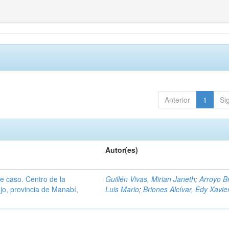
Anterior
1
Si
Autor(es)
de caso. Centro de la
Guillén Vivas, Mirian Janeth
;
Arroyo B
jo, provincia de Manabí,
Luis Mario
;
Briones Alcívar, Edy Xavie