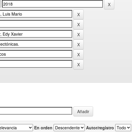
En orden
Autor/registro