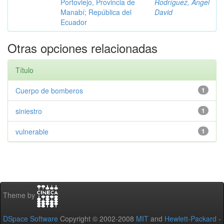
Portoviejo, Provincia de
Rodríguez, Ángel
Manabí; República del
David
Ecuador
Otras opciones relacionadas
Título
Cuerpo de bomberos
1
siniestro
1
vulnerable
1
Theme by
DSpace Software
Copyright © 2002-2008
MIT
and
Hewlett-Packard
-