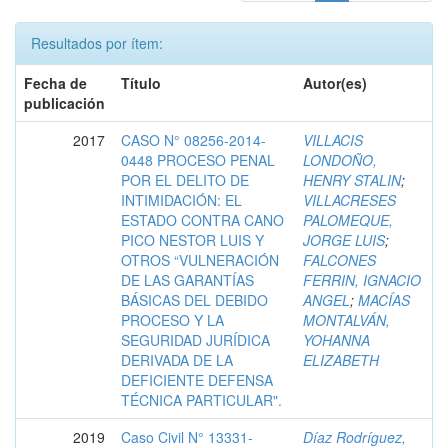
Resultados por ítem:
Fecha de
Título
Autor(es)
publicación
2017
CASO N° 08256-2014-
VILLACIS
0448 PROCESO PENAL
LONDOÑO,
POR EL DELITO DE
HENRY STALIN
;
INTIMIDACIÓN: EL
VILLACRESES
ESTADO CONTRA CANO
PALOMEQUE,
PICO NESTOR LUIS Y
JORGE LUIS
;
OTROS “VULNERACIÓN
FALCONES
DE LAS GARANTÍAS
FERRIN, IGNACIO
BÁSICAS DEL DEBIDO
ANGEL
;
MACÍAS
PROCESO Y LA
MONTALVÁN,
SEGURIDAD JURÍDICA
YOHANNA
DERIVADA DE LA
ELIZABETH
DEFICIENTE DEFENSA
TÉCNICA PARTICULAR".
2019
Caso Civil N° 13331-
Díaz Rodríguez,