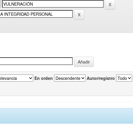
En orden
Autor/registro