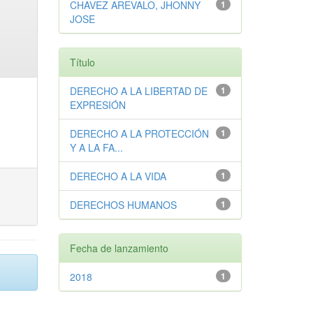
CHAVEZ AREVALO, JHONNY
1
JOSE
Título
DERECHO A LA LIBERTAD DE
1
EXPRESIÓN
DERECHO A LA PROTECCIÓN
1
Y A LA FA...
DERECHO A LA VIDA
1
DERECHOS HUMANOS
1
Fecha de lanzamiento
2018
1