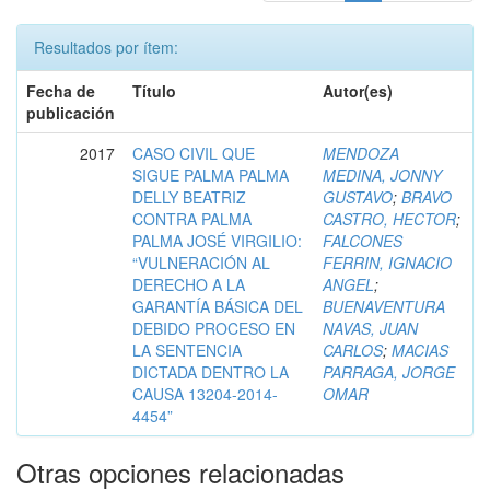
Resultados por ítem:
Fecha de
Título
Autor(es)
publicación
2017
CASO CIVIL QUE
MENDOZA
SIGUE PALMA PALMA
MEDINA, JONNY
DELLY BEATRIZ
GUSTAVO
;
BRAVO
CONTRA PALMA
CASTRO, HECTOR
;
PALMA JOSÉ VIRGILIO:
FALCONES
“VULNERACIÓN AL
FERRIN, IGNACIO
DERECHO A LA
ANGEL
;
GARANTÍA BÁSICA DEL
BUENAVENTURA
DEBIDO PROCESO EN
NAVAS, JUAN
LA SENTENCIA
CARLOS
;
MACIAS
DICTADA DENTRO LA
PARRAGA, JORGE
CAUSA 13204-2014-
OMAR
4454”
Otras opciones relacionadas