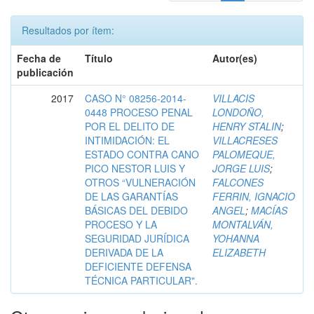
Resultados por ítem:
Fecha de
Título
Autor(es)
publicación
2017
CASO N° 08256-2014-
VILLACIS
0448 PROCESO PENAL
LONDOÑO,
POR EL DELITO DE
HENRY STALIN
;
INTIMIDACIÓN: EL
VILLACRESES
ESTADO CONTRA CANO
PALOMEQUE,
PICO NESTOR LUIS Y
JORGE LUIS
;
OTROS “VULNERACIÓN
FALCONES
DE LAS GARANTÍAS
FERRIN, IGNACIO
BÁSICAS DEL DEBIDO
ANGEL
;
MACÍAS
PROCESO Y LA
MONTALVÁN,
SEGURIDAD JURÍDICA
YOHANNA
DERIVADA DE LA
ELIZABETH
DEFICIENTE DEFENSA
TÉCNICA PARTICULAR".