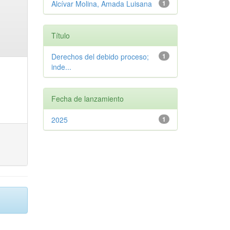
Alcívar Molina, Amada Luisana
1
Título
Derechos del debido proceso;
1
inde...
Fecha de lanzamiento
2025
1