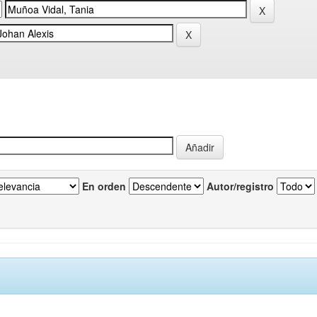
En orden
Autor/registro