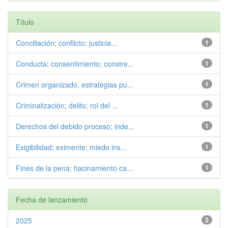
Título
Conciliación; conflicto; justicia...
1
Conducta; consentimiento; constre...
1
Crimen organizado, estrategias pu...
1
Criminalización; delito; rol del ...
1
Derechos del debido proceso; inde...
1
Exigibilidad; eximente; miedo ins...
1
Fines de la pena; hacinamiento ca...
1
Fecha de lanzamiento
2025
2