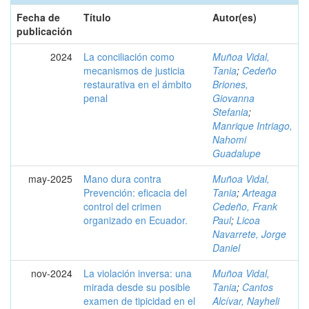
Fecha de
Título
Autor(es)
publicación
2024
La conciliación como
Muñoa Vidal,
mecanismos de justicia
Tania
;
Cedeño
restaurativa en el ámbito
Briones,
penal
Giovanna
Stefania
;
Manrique Intriago,
Nahomi
Guadalupe
may-2025
Mano dura contra
Muñoa Vidal,
Prevención: eficacia del
Tania
;
Arteaga
control del crimen
Cedeño, Frank
organizado en Ecuador.
Paul
;
Licoa
Navarrete, Jorge
Daniel
nov-2024
La violación inversa: una
Muñoa Vidal,
mirada desde su posible
Tania
;
Cantos
examen de tipicidad en el
Alcívar, Nayheli