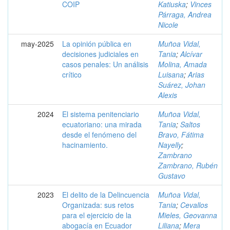
COIP
Katiuska
;
Vinces
Párraga, Andrea
Nicole
may-2025
La opinión pública en
Muñoa Vidal,
decisiones judiciales en
Tania
;
Alcívar
casos penales: Un análisis
Molina, Amada
crítico
Luisana
;
Arias
Suárez, Johan
Alexis
2024
El sistema penitenciario
Muñoa Vidal,
ecuatoriano: una mirada
Tania
;
Saltos
desde el fenómeno del
Bravo, Fátima
hacinamiento.
Nayelly
;
Zambrano
Zambrano, Rubén
Gustavo
2023
El delito de la Delincuencia
Muñoa Vidal,
Organizada: sus retos
Tania
;
Cevallos
para el ejercicio de la
Mieles, Geovanna
abogacía en Ecuador
Liliana
;
Mera