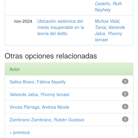
Cedeño, Ruth
Nayhely
nov-2024
Ubicación sistémica del
Muñoa Vidal,
miedo insuperable en la
Tania
;
Valverde
teoría del delito
Jalca, Yhonny
Ismael
Otras opciones relacionadas
Autor
Saltos Bravo, Fátima Nayelly
1
Valverde Jalca, Yhonny Ismael
1
Vinces Párraga, Andrea Nicole
1
Zambrano Zambrano, Rubén Gustavo
1
< previous