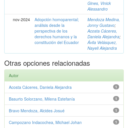
Gines, Vinick
Alessandro
nov-2024
Adopción homoparental;
Mendoza Medina,
análisis desde la
Jonny Gustavo
;
perspectiva de los
Acosta Cáceres,
derechos humanos y la
Daniela Alejandra
;
constitución del Ecuador
Ávila Velásquez,
Nayeli Alejandra
Otras opciones relacionadas
Autor
Acosta Cáceres, Daniela Alejandra
1
Basurto Solorzano, Milena Estefanía
1
Bravo Mendoza, Alcides Josué
1
Campozano Indacochea, Michael Johan
1