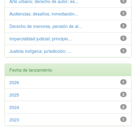
Arte urbano; derecho de autor; es...
1
Audiencias; desafíos; inmediación...
1
Derecho de menores, pensión de al...
1
Imparcialidad judicial; principio...
1
Justicia indígena; jurisdicción; ...
1
Fecha de lanzamiento
2026
1
2025
3
2024
2
2023
1