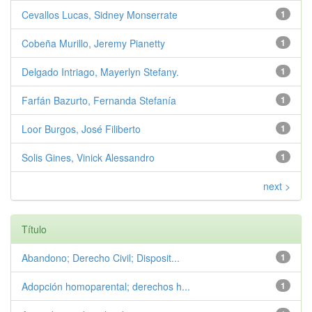
Cevallos Lucas, Sidney Monserrate
1
Cobeña Murillo, Jeremy Pianetty
1
Delgado Intriago, Mayerlyn Stefany.
1
Farfán Bazurto, Fernanda Stefanía
1
Loor Burgos, José Filiberto
1
Solis Gines, Vinick Alessandro
1
next >
Título
Abandono; Derecho Civil; Disposit...
1
Adopción homoparental; derechos h...
1