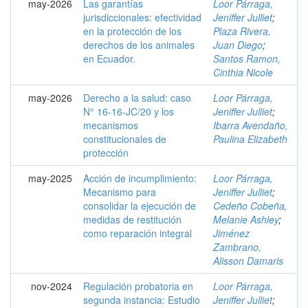
may-2026
Las garantías
Loor Párraga,
jurisdiccionales: efectividad
Jeniffer Julliet
;
en la protección de los
Plaza Rivera,
derechos de los animales
Juan Diego
;
en Ecuador.
Santos Ramon,
Cinthia Nicole
may-2026
Derecho a la salud: caso
Loor Párraga,
N° 16-16-JC/20 y los
Jeniffer Julliet
;
mecanismos
Ibarra Avendaño,
constitucionales de
Paulina Elizabeth
protección
may-2025
Acción de incumplimiento:
Loor Párraga,
Mecanismo para
Jeniffer Julliet
;
consolidar la ejecución de
Cedeño Cobeña,
medidas de restitución
Melanie Ashley
;
como reparación integral
Jiménez
Zambrano,
Alisson Damaris
nov-2024
Regulación probatoria en
Loor Párraga,
segunda instancia: Estudio
Jeniffer Julliet
;