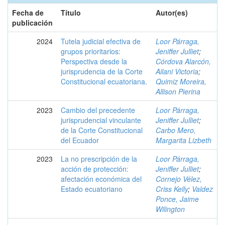
Fecha de
Título
Autor(es)
publicación
2024
Tutela judicial efectiva de
Loor Párraga,
grupos prioritarios:
Jeniffer Julliet
;
Perspectiva desde la
Córdova Alarcón,
jurisprudencia de la Corte
Ailani Victoria
;
Constitucional ecuatoriana.
Quimiz Moreira,
Allison Pierina
2023
Cambio del precedente
Loor Párraga,
jurisprudencial vinculante
Jeniffer Julliet
;
de la Corte Constitucional
Carbo Mero,
del Ecuador
Margarita Lizbeth
2023
La no prescripción de la
Loor Párraga,
acción de protección:
Jeniffer Julliet
;
afectación económica del
Cornejo Vélez,
Estado ecuatoriano
Criss Kelly
;
Valdez
Ponce, Jaime
Wilington