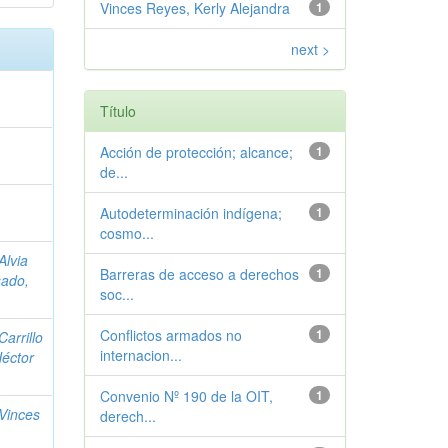
Vinces Reyes, Kerly Alejandra
1
next >
Título
Acción de protección; alcance;
1
de...
Autodeterminación indígena;
1
cosmo...
Alvia
Barreras de acceso a derechos
1
ado,
soc...
Conflictos armados no
1
Carrillo
internacion...
Héctor
Convenio Nº 190 de la OIT,
1
Vinces
derech...