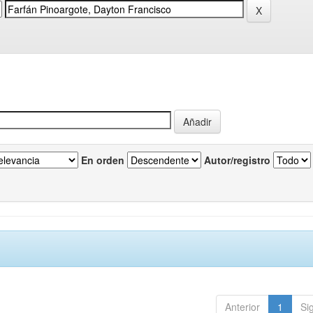
En orden
Autor/registro
Anterior
1
Si