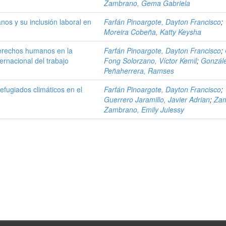
Zambrano, Gema Gabriela
os y su inclusión laboral en
Farfán Pinoargote, Dayton Francisco
;
Moreira Cobeña, Katty Keysha
derechos humanos en la
Farfán Pinoargote, Dayton Francisco
;
ernacional del trabajo
Fong Solorzano, Víctor Kemil
;
Gonzál
Peñaherrera, Ramses
refugiados climáticos en el
Farfán Pinoargote, Dayton Francisco
;
Guerrero Jaramillo, Javier Adrian
;
Za
Zambrano, Emily Julessy