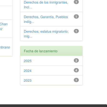
Derechos de los inmigrantes,
1
Incl...
Derechos, Garantía, Pueblos
1
indíg...
Chan
ez
Derechos; estatus migratorio;
1
mig...
mbrano
Fecha de lanzamiento
2025
3
2024
4
2023
1