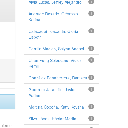
Alvia Lucas, Jeffrey Alejandro
1
Andrade Rosado, Génessis
1
Karina
Calapaqui Toapanta, Gloria
1
Lisbeth
Carrillo Macías, Salyan Anabel
1
Chan Fong Solorzano, Víctor
1
Kemil
González Peñaherrera, Ramses
1
Guerrero Jaramillo, Javier
1
Adrian
Moreira Cobeña, Katty Keysha
1
Silva López, Héctor Martin
1
guiente