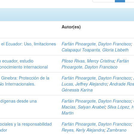
Autor(es)
 el Ecuador: Uso, limitaciones
Farfán Pinoargote, Dayton Francisco
;
Calapaqui Toapanta, Gloria Lisbeth
 ecuador, estudio
Piloso Rivas, Mercy Cristina
;
Farfán
onocimiento internacional
Pinoargote, Dayton Francisco
e Ginebra: Protección de la
Farfán Pinoargote, Dayton Francisco
;
No Internacionales.
Lucas, Jeffrey Alejandro
;
Andrade Ros
Génessis Karina
 indígenas desde una
Farfán Pinoargote, Dayton Francisco
;
Macías, Salyan Anabel
;
Silva López, 
Martin
ociales y la responsabilidad
Farfán Pinoargote, Dayton Francisco
;
ador
Reyes, Kerly Alejandra
;
Zambrano