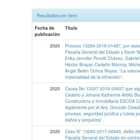
Resultados por ítem:
Fecha de
Título
publicación
2020
Proceso 13284-2018-01487, por asesin
Fiscalía General del Estado y Kevin 
Erika Jennifer Perotti Chávez, Gabrie
Héctor Brayan Cedeño Monroy, Michel
Angie Belén Ochoa Reyes. “La valorac
materialidad de la infracción”.
2020
Causa No 13337-2018-00657 que sigu
Cedeño y Johana Katherine Arbito B
Constructora e Inmobiliaria ESCOA C
legalmente por el Arq. Gonzalo Oswal
proceso, seguridad jurídica y tutela jud
daños y perjuicios”.
2020
Caso N° 13283-2017-00940, delito de
Fiscalía General del Estado en cont