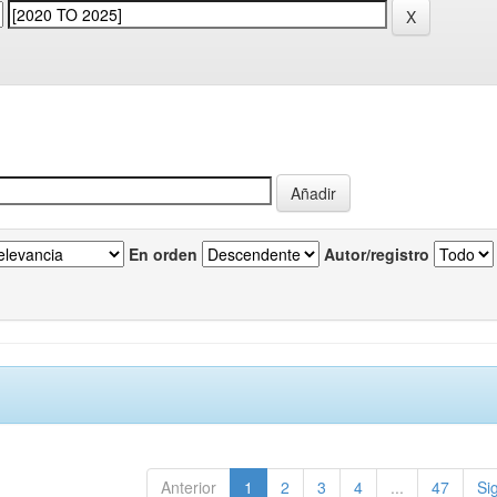
En orden
Autor/registro
Anterior
1
2
3
4
...
47
Si