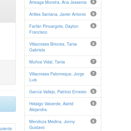
Arteaga Moreira, Ana Jessenia
9
Artiles Santana, Javier Antonio
9
Farfán Pinoargote, Dayton
8
Francisco
Villacreses Briones, Tania
8
Gabriela
Muñoa Vidal, Tania
7
Villacreses Palomeque, Jorge
7
Luis
García Vallejo, Patricio Ernesto
6
Hidalgo Valverde, Astrid
6
Alejandra
Mendoza Medina, Jonny
6
Gustavo
guiente