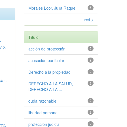
Morales Loor, Julia Raquel
6
next >
Título
z
ño,
acción de protección
2
acusación particular
2
Derecho a la propiedad
2
án.,
DERECHO A LA SALUD,
2
DERECHO A LA ...
duda razonable
2
libertad personal
2
protección judicial
2
rez,