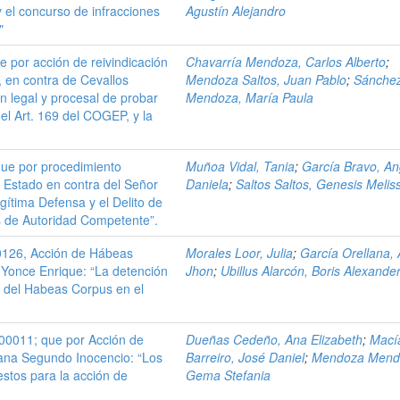
y el concurso de infracciones
Agustín Alejandro
"
e por acción de reivindicación
Chavarría Mendoza, Carlos Alberto
;
 en contra de Cevallos
Mendoza Saltos, Juan Pablo
;
Sánche
n legal y procesal de probar
Mendoza, María Paula
el Art. 169 del COGEP, y la
ue por procedimiento
Muñoa Vidal, Tania
;
García Bravo, An
el Estado en contra del Señor
Daniela
;
Saltos Saltos, Genesis Melis
gítima Defensa y el Delito de
 de Autoridad Competente”.
0126, Acción de Hábeas
Morales Loor, Julia
;
García Orellana,
 Yonce Enrique: “La detención
Jhon
;
Ubillus Alarcón, Boris Alexande
to del Habeas Corpus en el
00011; que por Acción de
Dueñas Cedeño, Ana Elizabeth
;
Mací
ana Segundo Inocencio: “Los
Barreiro, José Daniel
;
Mendoza Mend
estos para la acción de
Gema Stefania