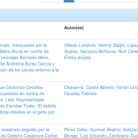
Autor(es)
ato. Interpuesto por la
Villacis Londoño, Henrry Stalyn
;
Lópe
Waters Bruce en contra de
Suárez, Noryana Bethania
;
Ruiz Cede
l Leónidas Bermello Mero,
Ericka Joryely
le Andreina Burau García y
ión de los jueces entorno a la
e Clodovico Cevallos
Chavarría, Carlos Alberto
;
Farfán Linz
occanedes en contra de
Faraday Fabricio
ía. Ltda. Representada
do Escobar Toala: “El debido
icial efectiva en el juicio por
 asesinato seguido por la
Pérez Cobo, Gyomar Beatriz
;
Salazar
ra de Cedeño Casanova Carlos
Monge, Luis Eduardo
;
Zambrano Tua