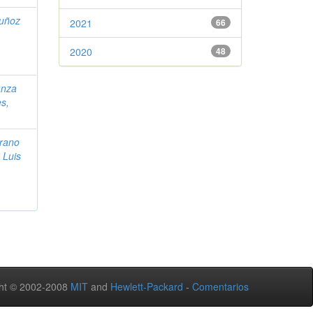
uñoz
2021
66
2020
48
anza
s,
rano
 Luis
ht © 2002-2008
MIT
and
Hewlett-Packard
-
Comentarios