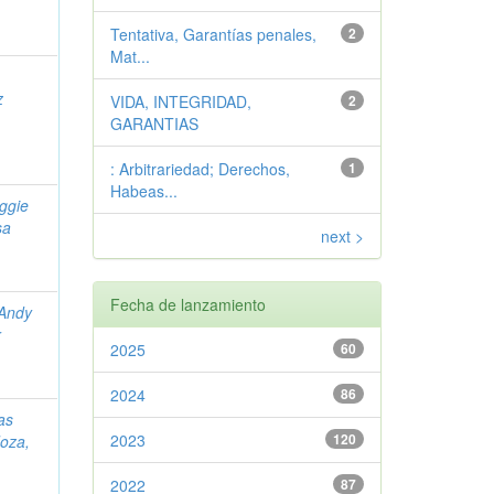
Tentativa, Garantías penales,
2
Mat...
z
VIDA, INTEGRIDAD,
2
GARANTIAS
: Arbitrariedad; Derechos,
1
Habeas...
ggie
sa
next >
Fecha de lanzamiento
 Andy
r
2025
60
2024
86
as
2023
120
oza,
2022
87