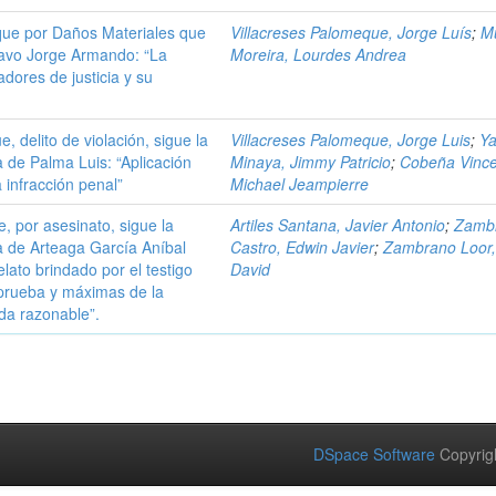
que por Daños Materiales que
Villacreses Palomeque, Jorge Luís
;
M
ravo Jorge Armando: “La
Moreira, Lourdes Andrea
dores de justicia y su
 delito de violación, sigue la
Villacreses Palomeque, Jorge Luis
;
Y
a de Palma Luis: “Aplicación
Minaya, Jimmy Patricio
;
Cobeña Vince
 infracción penal”
Michael Jeampierre
 por asesinato, sigue la
Artiles Santana, Javier Antonio
;
Zamb
a de Arteaga García Aníbal
Castro, Edwin Javier
;
Zambrano Loor,
elato brindado por el testigo
David
a prueba y máximas de la
uda razonable”.
DSpace Software
Copyrig