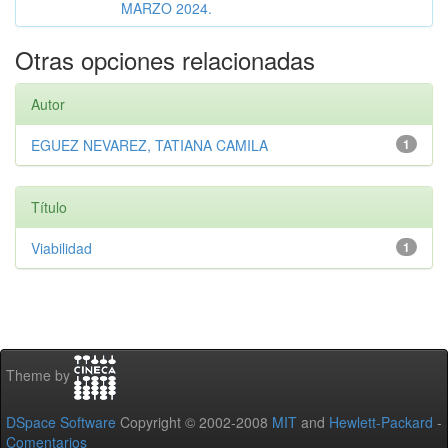
MARZO 2024.
Otras opciones relacionadas
Autor
EGUEZ NEVAREZ, TATIANA CAMILA
1
Título
Viabilidad
1
Theme by
DSpace Software
Copyright © 2002-2008
MIT
and
Hewlett-Packard
-
Comentarios