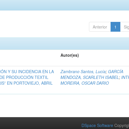
Anterior
1
Si
Autor(es)
ÓN Y SU INCIDENCIA EN LA
Zambrano Santos, Lucía
;
GARCÍA
 DE PRODUCCIÓN TEXTIL
MENDOZA, SCARLETH ISABEL
;
INT
S” EN PORTOVIEJO, ABRIL
MOREIRA, OSCAR DARIO
DSpace Software
Copyrig