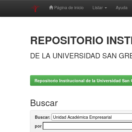
Página de inicio
Listar
Ayuda
Skip
navigation
REPOSITORIO INST
DE LA UNIVERSIDAD SAN GR
Repositorio Institucional de la Universidad San 
Buscar
Buscar:
por