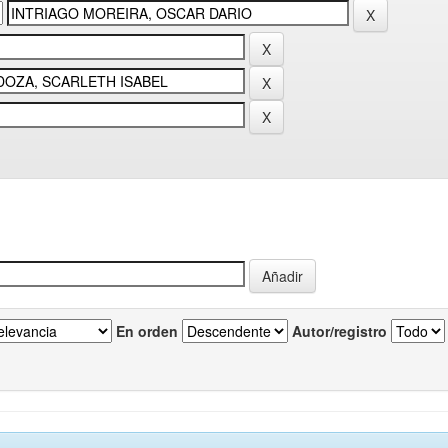
En orden
Autor/registro