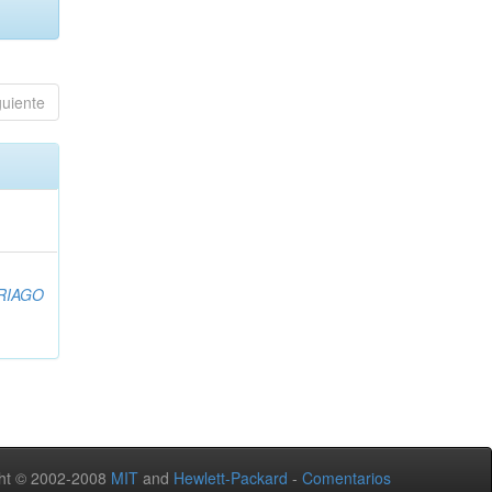
guiente
RIAGO
ht © 2002-2008
MIT
and
Hewlett-Packard
-
Comentarios