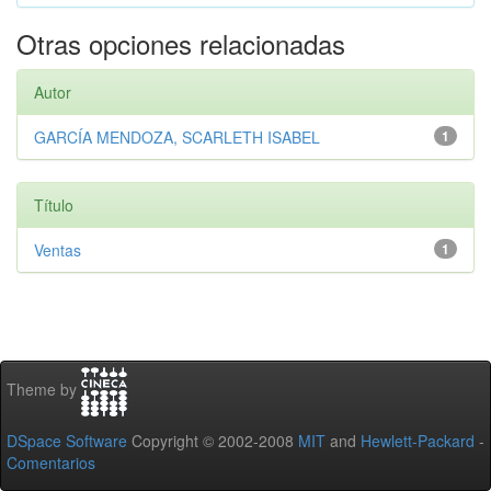
Otras opciones relacionadas
Autor
GARCÍA MENDOZA, SCARLETH ISABEL
1
Título
Ventas
1
Theme by
DSpace Software
Copyright © 2002-2008
MIT
and
Hewlett-Packard
-
Comentarios