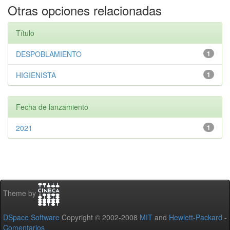
Otras opciones relacionadas
Título
DESPOBLAMIENTO
1
HIGIENISTA
1
Fecha de lanzamiento
2021
1
Theme by
DSpace Software
Copyright © 2002-2008
MIT
and
Hewlett-Packard
-
Comentarios