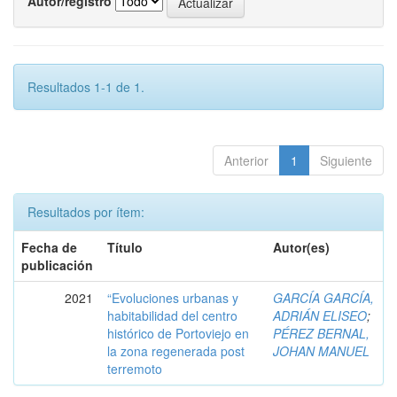
Autor/registro
Resultados 1-1 de 1.
Anterior
1
Siguiente
Resultados por ítem:
Fecha de
Título
Autor(es)
publicación
2021
“Evoluciones urbanas y
GARCÍA GARCÍA,
habitabilidad del centro
ADRIÁN ELISEO
;
histórico de Portoviejo en
PÉREZ BERNAL,
la zona regenerada post
JOHAN MANUEL
terremoto