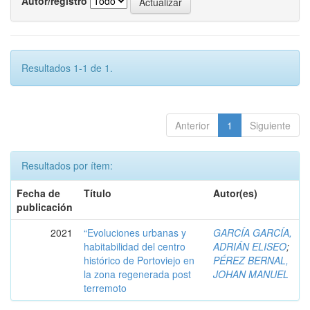
Autor/registro
Resultados 1-1 de 1.
Anterior
1
Siguiente
Resultados por ítem:
Fecha de
Título
Autor(es)
publicación
2021
“Evoluciones urbanas y
GARCÍA GARCÍA,
habitabilidad del centro
ADRIÁN ELISEO
;
histórico de Portoviejo en
PÉREZ BERNAL,
la zona regenerada post
JOHAN MANUEL
terremoto