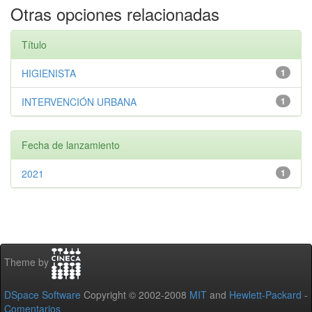
Otras opciones relacionadas
Título
HIGIENISTA
1
INTERVENCIÓN URBANA
1
Fecha de lanzamiento
2021
1
Theme by
DSpace Software
Copyright © 2002-2008
MIT
and
Hewlett-Packard
-
Comentarios