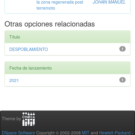
la zona regenerada post
JOHAN MANUEL
terremoto
Otras opciones relacionadas
Título
DESPOBLAMIENTO
1
Fecha de lanzamiento
2021
1
Theme by
DSpace Software
Copyright © 2002-2008
MIT
and
Hewlett-Packard
-