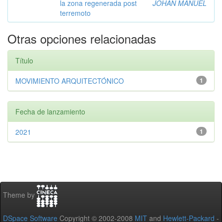
la zona regenerada post
JOHAN MANUEL
terremoto
Otras opciones relacionadas
Título
MOVIMIENTO ARQUITECTÓNICO
1
Fecha de lanzamiento
2021
1
Theme by
DSpace Software
Copyright © 2002-2008
MIT
and
Hewlett-Packard
-