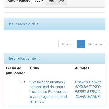
Autor/registro
Resultados 1-1 de 1.
Anterior
1
Siguiente
Resultados por ítem:
Fecha de
Título
Autor(es)
publicación
2021
“Evoluciones urbanas y
GARCÍA GARCÍA,
habitabilidad del centro
ADRIÁN ELISEO
;
histórico de Portoviejo en
PÉREZ BERNAL,
la zona regenerada post
JOHAN MANUEL
terremoto