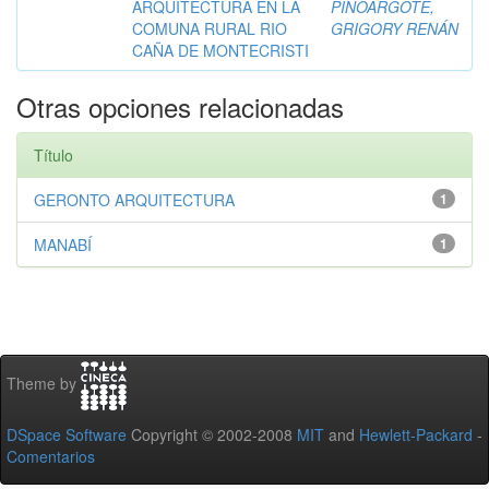
ARQUITECTURA EN LA
PINOARGOTE,
COMUNA RURAL RIO
GRIGORY RENÁN
CAÑA DE MONTECRISTI
Otras opciones relacionadas
Título
GERONTO ARQUITECTURA
1
MANABÍ
1
Theme by
DSpace Software
Copyright © 2002-2008
MIT
and
Hewlett-Packard
-
Comentarios