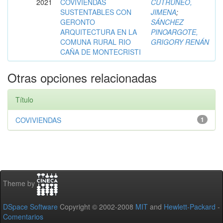
2021
COVIVIENDAS
CUTRUNEO,
SUSTENTABLES CON
JIMENA
;
GERONTO
SÁNCHEZ
ARQUITECTURA EN LA
PINOARGOTE,
COMUNA RURAL RIO
GRIGORY RENÁN
CAÑA DE MONTECRISTI
Otras opciones relacionadas
Título
COVIVIENDAS
1
Theme by
DSpace Software
Copyright © 2002-2008
MIT
and
Hewlett-Packard
-
Comentarios