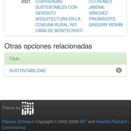
2021
COVIVIENDAS
CUTRUNEO,
SUSTENTABLES CON
JIMENA
;
GERONTO
SÁNCHEZ
ARQUITECTURA EN LA
PINOARGOTE,
COMUNA RURAL RIO
GRIGORY RENÁN
CAÑA DE MONTECRISTI
Otras opciones relacionadas
Título
SUSTENTABILIDAD
1
Theme by
DSpace Software
Copyright © 2002-2008
MIT
and
Hewlett-Packard
-
Comentarios