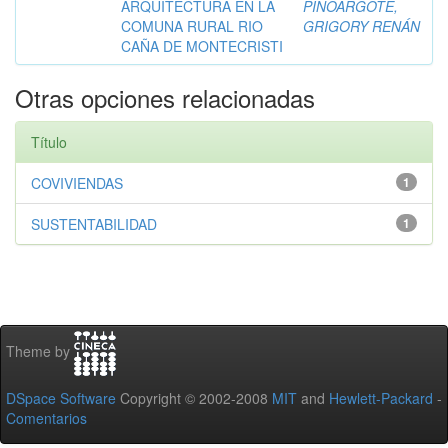
ARQUITECTURA EN LA
PINOARGOTE,
COMUNA RURAL RIO
GRIGORY RENÁN
CAÑA DE MONTECRISTI
Otras opciones relacionadas
Título
COVIVIENDAS
1
SUSTENTABILIDAD
1
Theme by
DSpace Software
Copyright © 2002-2008
MIT
and
Hewlett-Packard
-
Comentarios