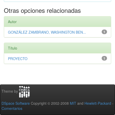
Otras opciones relacionadas
Autor
GONZÁLEZ ZAMBRANO, WASHINGTON BEN...
1
Título
PROYECTO
1
Theme by
DSpace Software
Copyright © 2002-2008
MIT
and
Hewlett-Packard
-
Comentarios