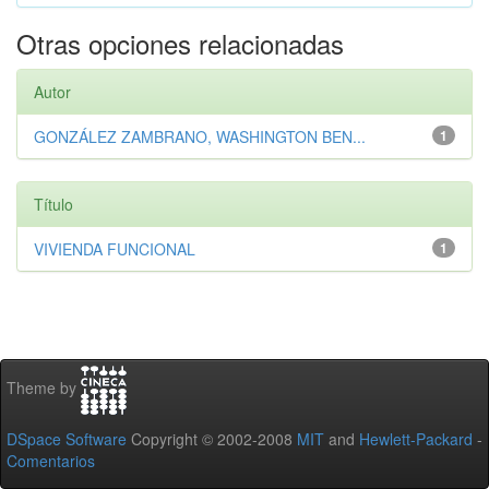
Otras opciones relacionadas
Autor
GONZÁLEZ ZAMBRANO, WASHINGTON BEN...
1
Título
VIVIENDA FUNCIONAL
1
Theme by
DSpace Software
Copyright © 2002-2008
MIT
and
Hewlett-Packard
-
Comentarios