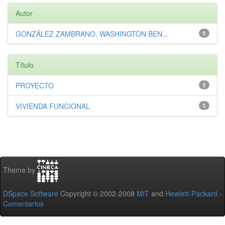
Autor
GONZÁLEZ ZAMBRANO, WASHINGTON BEN...
1
Título
PROYECTO
1
VIVIENDA FUNCIONAL
1
Theme by
DSpace Software
Copyright © 2002-2008
MIT
and
Hewlett-Packard
-
Comentarios