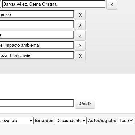
En orden
Autor/registro