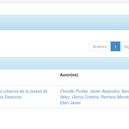
Anterior
1
Si
Autor(es)
os urbanos de la ciudad de
Chonillo Portés, Javier Alejandro
;
Bar
os Estancos.
Vélez, Gema Cristina
;
Pacheco Mendo
Elián Javier