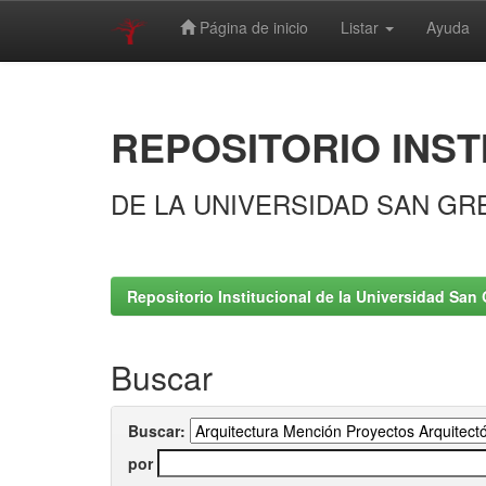
Página de inicio
Listar
Ayuda
Skip
navigation
REPOSITORIO INST
DE LA UNIVERSIDAD SAN GR
Repositorio Institucional de la Universidad San 
Buscar
Buscar:
por