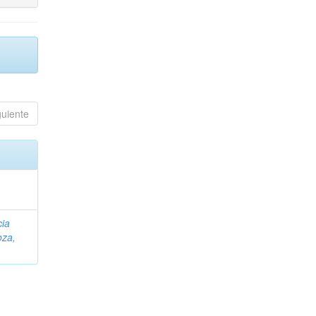
guiente
cia
za,