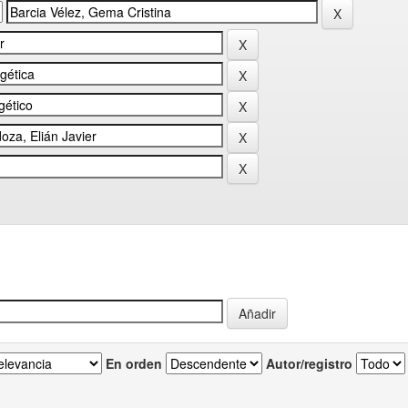
En orden
Autor/registro