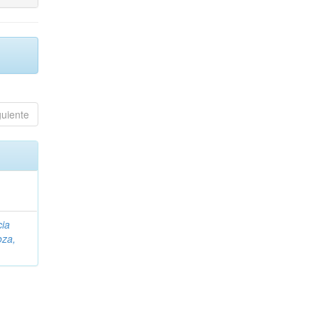
guiente
cia
za,