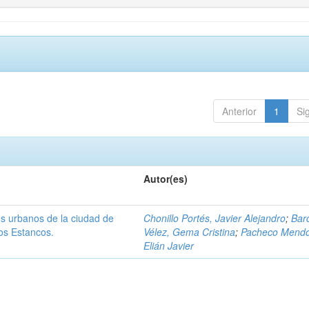
Anterior
1
Si
Autor(es)
os urbanos de la ciudad de
Chonillo Portés, Javier Alejandro
;
Bar
os Estancos.
Vélez, Gema Cristina
;
Pacheco Mendo
Elián Javier