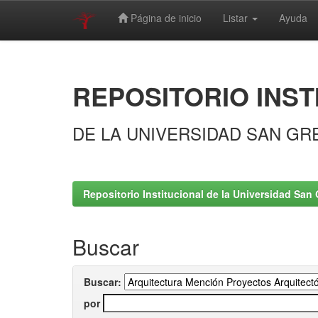
Página de inicio
Listar
Ayuda
Skip
navigation
REPOSITORIO INST
DE LA UNIVERSIDAD SAN GR
Repositorio Institucional de la Universidad San 
Buscar
Buscar:
por