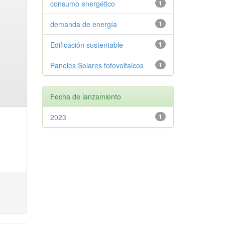
consumo energético
1
demanda de energía
1
Edificación sustentable
1
Paneles Solares fotovoltaicos
1
Fecha de lanzamiento
2023
1