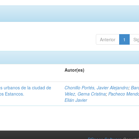
Anterior
1
Si
Autor(es)
os urbanos de la ciudad de
Chonillo Portés, Javier Alejandro
;
Bar
os Estancos.
Vélez, Gema Cristina
;
Pacheco Mendo
Elián Javier