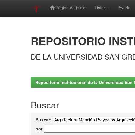
Página de inicio
Listar
Ayuda
Skip
navigation
REPOSITORIO INST
DE LA UNIVERSIDAD SAN GR
Repositorio Institucional de la Universidad San 
Buscar
Buscar:
por