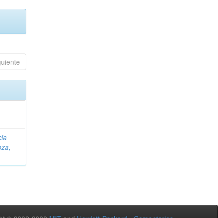
guiente
cia
za,