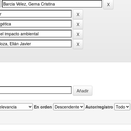
En orden
Autor/registro