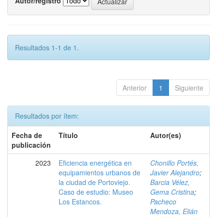
Autor/registro
Resultados 1-1 de 1.
Anterior
1
Siguiente
Resultados por ítem:
Fecha de
Título
Autor(es)
publicación
2023
Eficiencia energética en
Chonillo Portés,
equipamientos urbanos de
Javier Alejandro
;
la ciudad de Portoviejo.
Barcia Vélez,
Caso de estudio: Museo
Gema Cristina
;
Los Estancos.
Pacheco
Mendoza, Elián