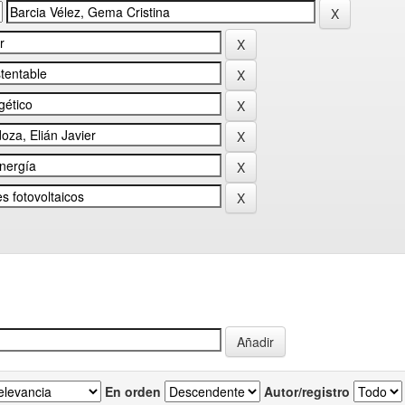
En orden
Autor/registro