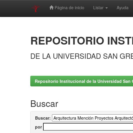
Página de inicio
Listar
Ayuda
Skip
navigation
REPOSITORIO INST
DE LA UNIVERSIDAD SAN GR
Repositorio Institucional de la Universidad San 
Buscar
Buscar:
por