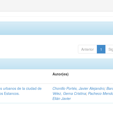
Anterior
1
Si
Autor(es)
os urbanos de la ciudad de
Chonillo Portés, Javier Alejandro
;
Bar
os Estancos.
Vélez, Gema Cristina
;
Pacheco Mendo
Elián Javier