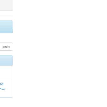
guiente
cia
za,