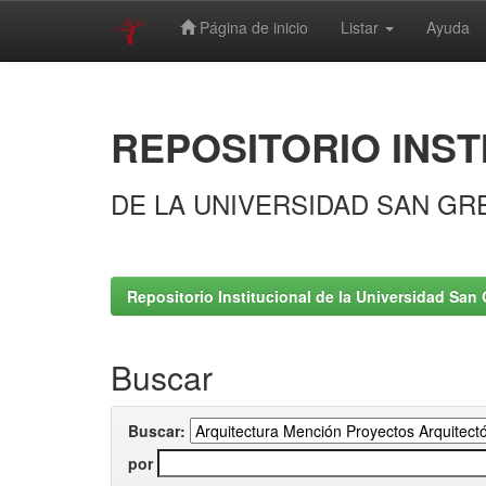
Página de inicio
Listar
Ayuda
Skip
navigation
REPOSITORIO INST
DE LA UNIVERSIDAD SAN GR
Repositorio Institucional de la Universidad San 
Buscar
Buscar:
por