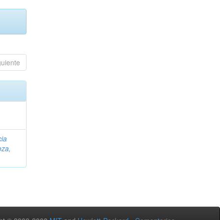
guiente
cia
za,