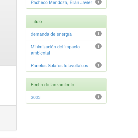
Pacheco Mendoza, Elián Javier
1
Título
demanda de energía
1
Minimización del impacto
1
ambiental
Paneles Solares fotovoltaicos
1
Fecha de lanzamiento
2023
1