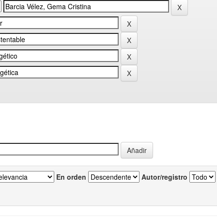
En orden
Autor/registro