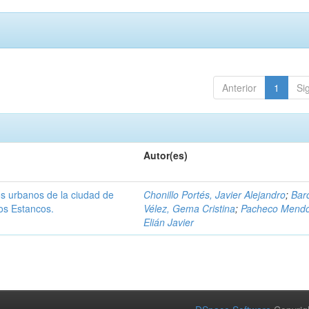
Anterior
1
Si
Autor(es)
os urbanos de la ciudad de
Chonillo Portés, Javier Alejandro
;
Bar
os Estancos.
Vélez, Gema Cristina
;
Pacheco Mendo
Elián Javier