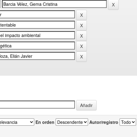
En orden
Autor/registro