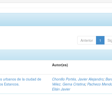
Anterior
1
Si
Autor(es)
os urbanos de la ciudad de
Chonillo Portés, Javier Alejandro
;
Bar
os Estancos.
Vélez, Gema Cristina
;
Pacheco Mendo
Elián Javier