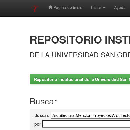
Página de inicio
Listar
Ayuda
Skip
navigation
REPOSITORIO INST
DE LA UNIVERSIDAD SAN GR
Repositorio Institucional de la Universidad San 
Buscar
Buscar:
por