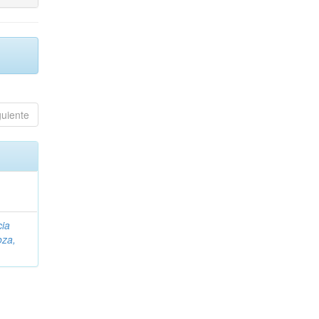
guiente
cia
za,