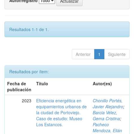
Autor/registro
Resultados 1-1 de 1.
Anterior
1
Siguiente
Resultados por ítem:
Fecha de
Título
Autor(es)
publicación
2023
Eficiencia energética en
Chonillo Portés,
equipamientos urbanos de
Javier Alejandro
;
la ciudad de Portoviejo.
Barcia Vélez,
Caso de estudio: Museo
Gema Cristina
;
Los Estancos.
Pacheco
Mendoza, Elián